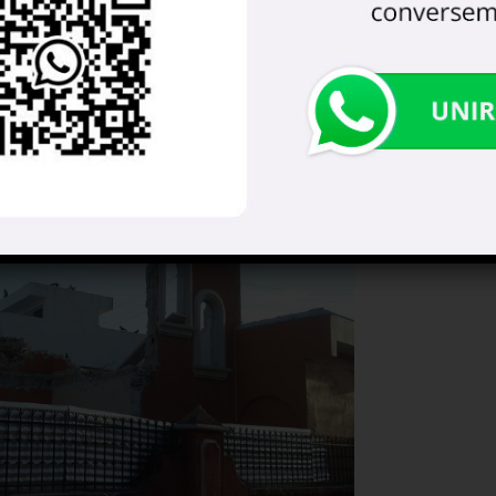
á ahí su jardín, seguramente, y si
ta transformación le acomode al
rá una alberca para que
n anual a las aguas del Mar de