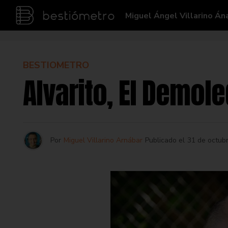
Miguel Ángel Villarino Án
BESTIOMETRO
Alvarito, El Demol
Por
Miguel Villarino Arnábar
Publicado el
31 de octub