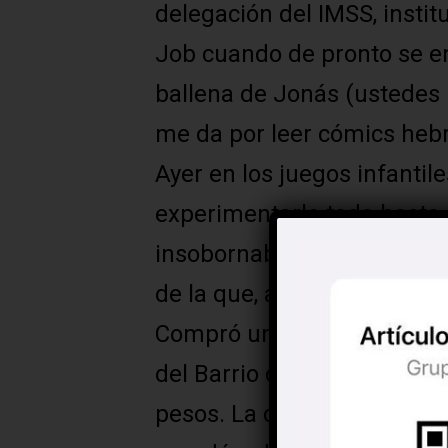
delegación del IMSS, insti
Job cuando de pronto se en
ballena de Jonás (ustedes
me da por leer cómics hebr
Ayer en los juegos infantile
experimentarlo todo hasta
insobornable, me llegaron 
de la que, al parecer, es la
Compró una casa en la Priva
del Barrio de Guadalupe, c
pesos. La casa está junto a 