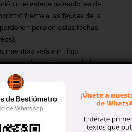
tución que estaba pasando las de
contró frente a las fauces de la
 perdonen pero en estas fechas
eos).
s, mientras veía a mi hijo
 comprender que la gravedad es
unas imágenes y la información
 más reciente hazaña de Alvarito.
da de la calle 14 entre 45 y 47
on un valor de dos millones de
la que habita con su familia. Y la