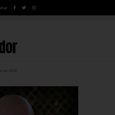
abar
edor
re de 2018