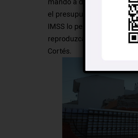
mandó a demoler. Construir
el presupuesto que la cuar
IMSS lo permite, se regala
reproduzca ahí la migració
Cortés.