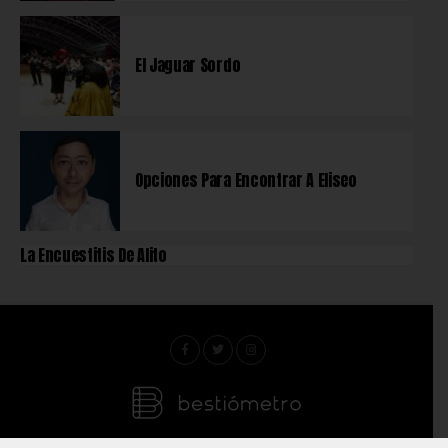
El Jaguar Sordo
Opciones Para Encontrar A Eliseo
La Encuestitis De Alito