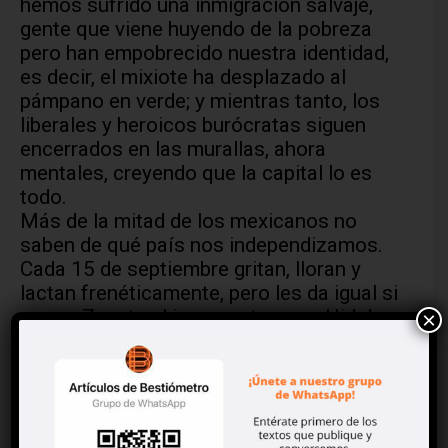
hemos sufrido una inmigración salvaje,
gente que viene huyendo de la pobreza
pero han empobrecido nuestra identidad,
es decir, el mixiote ha desplazado al
pámpano en verde; y mientras tanto, los
liberales y heroicos burócratas siguen
encerrados en las murallas, ahora
mentales, creyendo que la capital lo es
todo.
Más de la mitad de los mexicanos no
saben de qué país nos independizamos.
Cada 15 de septiembre gritan, lloran y
lactan frenéticamente, pero les da igual si
es por Zapata el insurgente o por Hidalgo
×
el Niño Héroe. Lo mismo debe suceder con
los campechanos y el cuatro de octubre,
con una encuesta de por medio
comprobaríamos que la mayoría cree que
se conmemora el natalicio de Justo Sierra