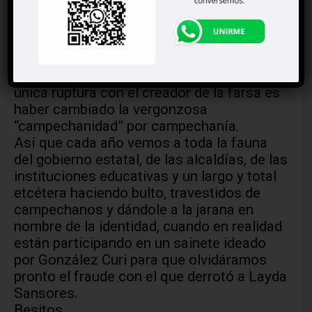
Lavalle Curi.
Pero la inercia burocrática es imbatible.
Los gobernantes posteriores a don
Antonio han continuado los festejos de
San Francisco del Megadrenache y la
única ruptura con el creador de la farsa es
haber cambiado la vergonzosa
“campechanidad” por campechanía.
Así que cada año vemos a toda la fauna
del gobierno estatal, de las alcaldías, de las
instituciones educativas y un largo y total
etcétera haciendo bulto, travestidos de
campechanos y dándole a la jarana en
nombre de la identidad, cuando en realidad
están participando en un sainete ideado
por González Curi para que olvidáramos
pronto el fraude con el que derrotó a Layda
Sansores.
Besitos.