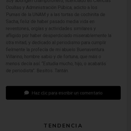
Soy aborigen champotonero, licenciado en Ciencias
Ocultas y Administración Púbica, adicto a los
Pumas de la UNAM y a las tortas de cochinita de
Sacha, feliz de haber pasado media vida en
reventones, orgías y actividades similares y
afligido por haber desperdiciado miserablemente la
otra mitad, y dedicado al periodismo para cumplir
fielmente la profecía de mi abuelo Buenaventura
Villarino, hombre sabio y de fortuna, que más o
menos decía así: “Estudia mucho, hijo, o acabarás
de periodista”. Besitos. Tantán.
Haz clic para escribir un comentario
TENDENCIA