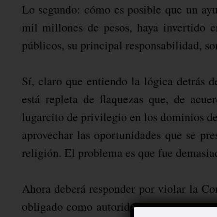
Lo segundo: cómo es posible que un ayu
mil millones de pesos, haya invertido 
públicos, su principal responsabilidad, so
Sí, claro que entiendo la lógica detrás d
está repleta de flaquezas que, de acue
lugarcito de privilegio en los dominios d
aprovechar las oportunidades que se pres
religión. El problema es que fue demasia
Ahora deberá responder por violar la Cons
obligado como autoridad. Y sobre esto úl