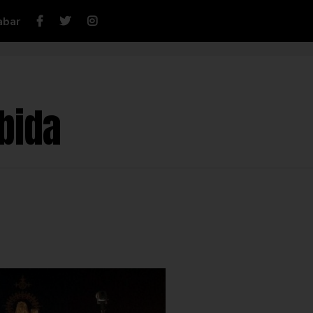
abar
bida