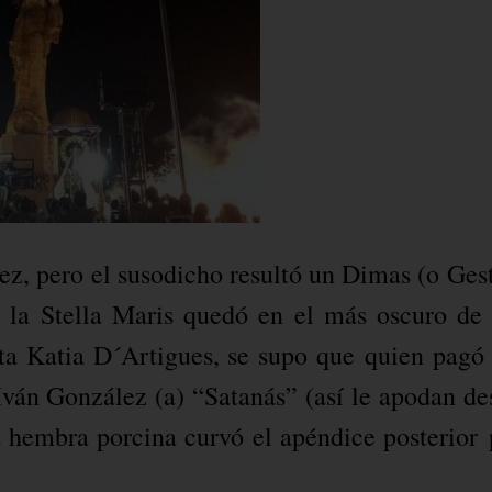
z, pero el susodicho resultó un Dimas (o Gest
de la Stella Maris quedó en el más oscuro de 
ista Katia D´Artigues, se supo que
quien pagó 
 Iván González (a) “Satanás” (así le apodan de
 hembra porcina curvó el apéndice posterior