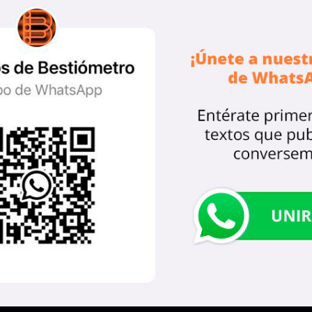
r como creyente y no como alcalde, Satanás abre
jan el mismo reconocimiento y la misma invers
 múltiples ramificaciones pueden solicitar
e Lutero, armado con las 95 tesis de Wittembe
 a Leon X; los mormones, uno donde Joseph Sm
los menonitas, otro donde condenan el uso 
, una estatua al sapo suicida.
ión que profesemos, estamos obligados a pa
, los retribuya con servicios públicos de calid