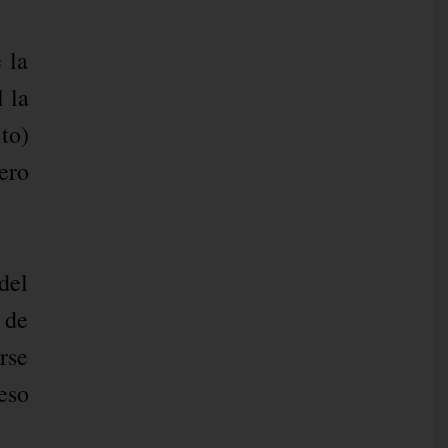
 la
 la
to)
ero
del
 de
rse
eso