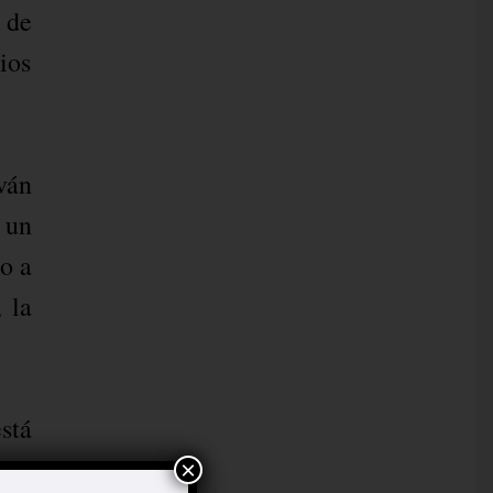
 de
ios
ván
 un
o a
 la
stá
era
×