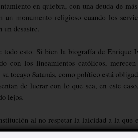
ntamiento en quiebra, con una deuda de más
en un monumento religioso cuando los servic
n un desastre.
e todo esto. Si bien la biografía de Enrique I
rdo con los lineamientos católicos, merecen
e su tocayo Satanás, como político está obligad
entan de lucrar con lo que sea, en este caso,
do lejos.
titución al no respetar la laicidad a la que e
timo, el caso se agrava. Al romperse la front