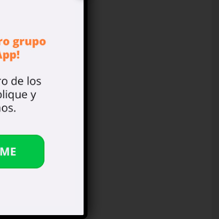
 la
ión
 un
rg,
ith
del
gar
ad,