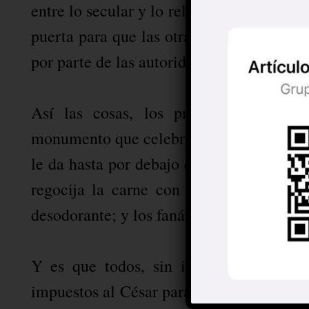
entre lo secular y lo religioso, al actua
puerta para que las otras religiones exi
por parte de las autoridades.
Así las cosas, los protestantes y sus
monumento que celebre el instante en qu
le da hasta por debajo de los párpados
regocija la carne con sus 33 mujeres; 
desodorante; y los fanáticos de Chico Che
Y es que todos, sin importar la relig
impuestos al César para que éste, a su vez