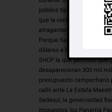
durante 35 años ha produci
jodidos tipo National Geog
que la corrupción e impunid
atragantan.
Porque fue su Cancillería l
dólares a la fundación de 
SHCP la que permitió que 
desaparecieran 300 mil mill
presupuesto campechano p
calló ante La Estafa Maestr
Sedesol, la generosidad fi
impuestos, los Panamá Pap