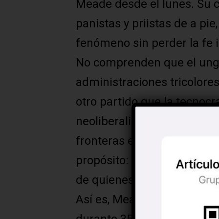
Meade desde el lunes. Su c
panistas y priistas de a pie
fenómeno sin perder la fe i
No comprenden que el ungi
administraciones tricolores
otro partido que la tecnocr
neoliberalismo criminal, re
fronteras entre esos institu
propósito: la defensa del p
de quienes saquean al país
Así es, Meade garantiza q