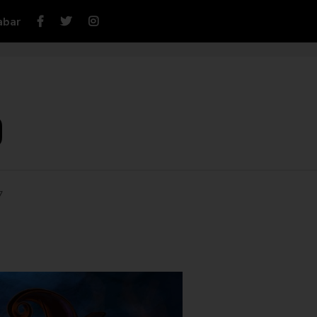
abar
o
7