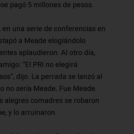
roe pagó 5 millones de pesos.
, en una serie de conferencias en
destapó a Meade elogiándolo
ntes aplaudieron. Al otro día,
migo: “El PRI no elegirá
os”, dijo. La perrada se lanzó al
no no sería Meade. Fue Meade.
as alegres comadres se robaron
e, y lo arruinaron.