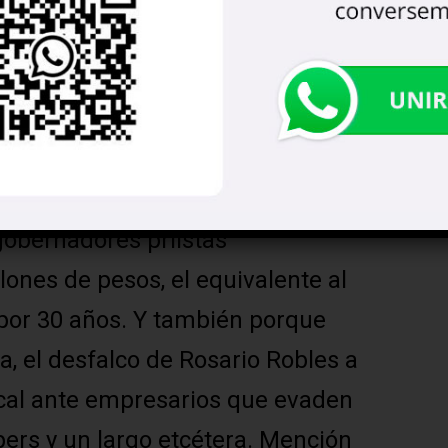
do millonarios clase Forbes y
raphic seguirá vigente, lo mismo
ad, lastres históricos que no se le
a que entregó los 100 millones de
Josefina Vazquez Mota; fue su
gobernadores priistas
ones de pesos, el equivalente al
or 30 años. Y también porque
a, el desfalco de Rosario Robles a
scal ante empresarios que evaden
ers y un largo etcétera. Mención