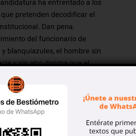
andidatura ha enfrentado a los
, que pretenden decodificar el
nstitucional. Dan pena.
miento del funcionario de
 y blanquiazules, el hombre sin
acia y sin otro dogma que el
presenta la desaparición de las
tos políticos con un sólo
royecto económico y los privilegios
.
ue el modelo económico que