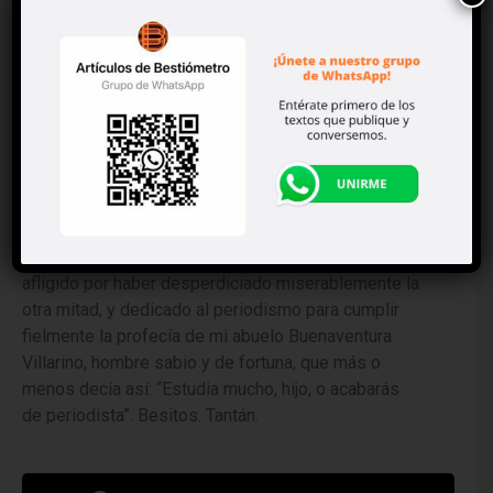
Soy aborigen champotonero, licenciado en Ciencias
Ocultas y Administración Púbica, adicto a los
Pumas de la UNAM y a las tortas de cochinita de
Sacha, feliz de haber pasado media vida en
reventones, orgías y actividades similares y
afligido por haber desperdiciado miserablemente la
otra mitad, y dedicado al periodismo para cumplir
fielmente la profecía de mi abuelo Buenaventura
Villarino, hombre sabio y de fortuna, que más o
menos decía así: “Estudia mucho, hijo, o acabarás
de periodista”. Besitos. Tantán.