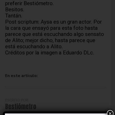
preferir Bestiómetro.
Besitos.
Tantán.
Post scriptum: Aysa es un gran actor. Por
la cara que ensayó para esta foto hasta
parece que está escuchando algo sensato
de Alito; mejor dicho, hasta parece que
está escuchando a Alito.
Créditos por la imagen a Eduardo DLc.
En este artículo:
ESCRITO POR
Bestiómetro
×