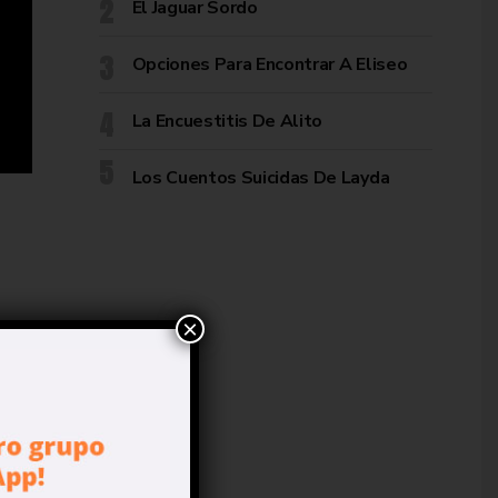
El Jaguar Sordo
Opciones Para Encontrar A Eliseo
La Encuestitis De Alito
Los Cuentos Suicidas De Layda
×