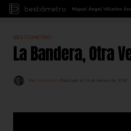
Miguel Ángel Villarino Án
BESTIOMETRO
La Bandera, Otra V
Por
Bestiómetro
Publicado el
24 de febrero de 2018
Hoy, de nuevo, la bandera. 
la misma celebración se ra