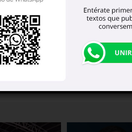
 Ciencias Ocultas y Administración Púbica,
tas de cochinita de Sacha, feliz de haber
 actividades similares y afligido por haber
ad, y dedicado al periodismo para cumplir
ntura Villarino, hombre sabio y de fortuna, que
o, o acabarás de periodista”. Besitos. Tantán.
ra escribir un comentario