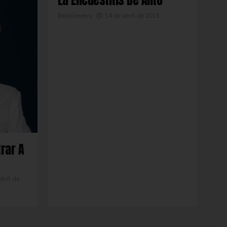
La Encuestitis De Alito
Bestiómetro
14 de abril de 2015
rar A
bril de