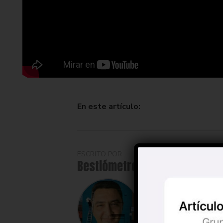
encontrado una epidemia de
país. Ya no es una casualid
En este artículo:
ESCRITO POR
Bestiómetro