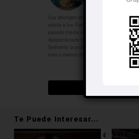
Soy aborigen champotonero, licenciado en
adicto a los Pumas de la UNAM y a las tor
pasado media vida en reventones, orgías y
desperdiciado miserablemente la otra mit
fielmente la profecía de mi abuelo Buenave
más o menos decía así: “Estudia mucho, hij
Haz clic pa
Te Puede Interesar...