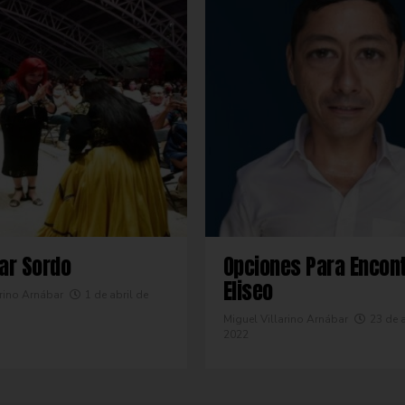
uar Sordo
Opciones Para Encont
Eliseo
arino Arnábar
1 de abril de
Miguel Villarino Arnábar
23 de a
2022