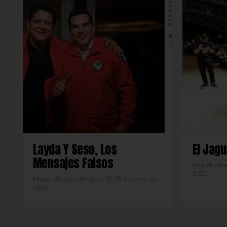
Layda Y Seso, Los
El Jag
Mensajes Falsos
Miguel Vill
2022
Miguel Villarino Arnábar
25 de enero de
2023