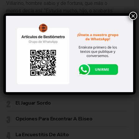
Villarino, hombre sabio y de fortuna, que más o
menos decía así: “Estudia mucho, hijo, o acabarás
×
de periodista”. Besitos. Tantán.
Haz clic para escribir un comentario
TENDENCIA
Layda Y Seso, Los Mensajes Falsos
El Jaguar Sordo
Opciones Para Encontrar A Eliseo
La Encuestitis De Alito