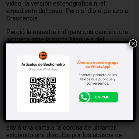
video, la versión estenográfica ni el
expediente del caso. Pero sí dio el palazo a
Crescencia.
Perdió la maestra indígena una candidatura
indígena ante la prima Manuela del
×
presidente Manuel.
Manuela y Manuel, dos ramas de ese árbol
frondoso que inició con el abuelo José
Obrador, nacido en Ampuero, Cantabria,
España; llegado a México en 1917 y
casado con Úrsula González, descendiente
de asturianos. De ese matrimonio nació
Manuela, tía de la diputada y madre de
nuestro amado líder y presidente, que ama
muchos a los indígenas y en su nombre
envió una carta a la corona de ultramar
exigiendo una disculpa por los abusos de