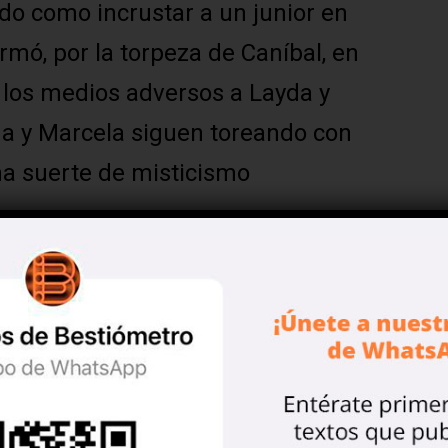
do como incrustar a un junior en
ormó, por la torpeza de Caníbal, en
n los medios adversos a Layda y
yda y Marcela siguen toreando con
a suerte de misticismo
ue algo andaba mal.
 agregó el veracruzano Cazarín,
mpen cumbanchero afectado por
e nefastos: el empoderamiento