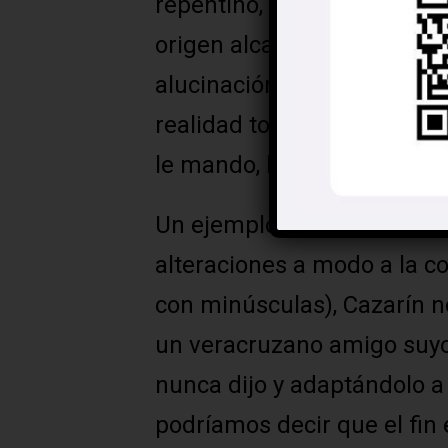
repentino, la vulgaridad in
origen alcaloide, trilogía q
alucinación de creer que e
realidad todo lo que hace
le mando, le mando, le man
Un ejemplo: a través de u
alteraciones a modo a la c
con minúsculas), Cazarín n
un veracruzano amigo suyo
nunca dijo y adaptándolo a 
podríamos decir que el fin