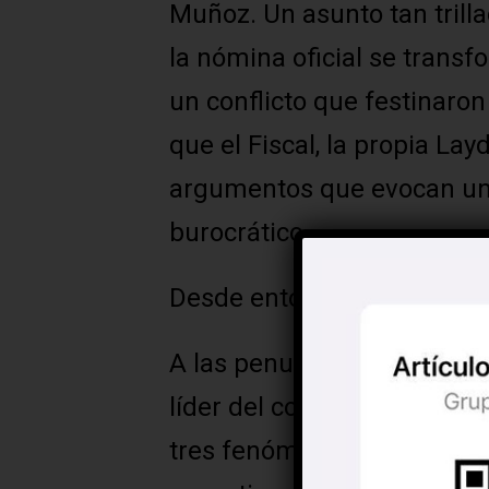
Muñoz. Un asunto tan trilla
la nómina oficial se transf
un conflicto que festinaro
que el Fiscal, la propia La
argumentos que evocan un
burocrático.
Desde entonces supimos q
A las penurias de Ostoa se
líder del congreso, un lu
tres fenómenos igualment