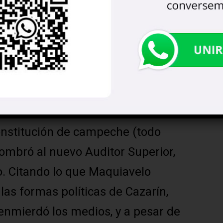
nata y un frenesí perpetuo de
ue lo mantiene en la delirante
s Wiston Churchill cuando en
 suena a la mesa que más aplauda
do la niña.
n manoseo vergonzoso que incluyó
onstitución de campeche (todo
ombró al nuevo Auditor Superior,
. Citando lo que Maquiavelo
las formas políticas de Cazarín,
 enmierdó los medios, y a pesar de