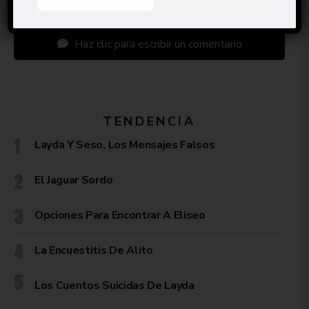
Haz clic para escribir un comentario
TENDENCIA
Layda Y Seso, Los Mensajes Falsos
El Jaguar Sordo
Opciones Para Encontrar A Eliseo
La Encuestitis De Alito
Los Cuentos Suicidas De Layda