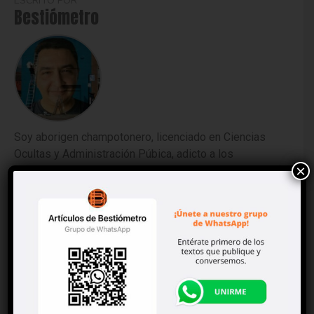
ESCRITO POR
Bestiómetro
Soy aborigen champotonero, licenciado en Ciencias
Ocultas y Administración Púbica, adicto a los
×
Pumas de la UNAM y a las tortas de cochinita de
Sacha, feliz de haber pasado media vida en
reventones, orgías y actividades similares y
afligido por haber desperdiciado miserablemente la
otra mitad, y dedicado al periodismo para cumplir
fielmente la profecía de mi abuelo Buenaventura
Villarino, hombre sabio y de fortuna, que más o
menos decía así: “Estudia mucho, hijo, o acabarás
de periodista”. Besitos. Tantán.