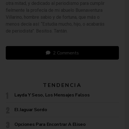
otra mitad, y dedicado al periodismo para cumplir
fielmente la profecía de mi abuelo Buenaventura
Villarino, hombre sabio y de fortuna, que más o
menos decía así: “Estudia mucho, hijo, o acabarás
de periodista”. Besitos. Tantán.
2 Comments
TENDENCIA
Layda Y Seso, Los Mensajes Falsos
El Jaguar Sordo
Opciones Para Encontrar A Eliseo