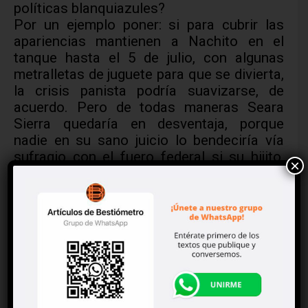
políticas blanquiazules?
Por un ejemplo poner: si para cubrir las
apariencias mantienen a Nachito en el
tanque hasta el 5 de julio, con algunas
metralletas de juguete para que se divierta,
la crisis panista podría suavizarse, de
acuerdo. Pero de todas maneras Seara
Sierra quedaría en desventaja, porque
nadie en su sano juicio lo bendeciría vía
sufragio con el fuero federal si su hijito,
×
con su arsenal, guaruras y amigos, gusta
de secuestrar gente para matar el ocio.
Entonces, ¿renunciará Seara Sierra, lo
harán renunciar voluntariamente a la
fuerza, o se quedará con la candidatura
haciendo acopio de un cinismo
indestructible tipo “El gober precioso”?
Poner ejemplo por un: ¿Y cómo
reaccionarán los Mouriño? Si funcionan