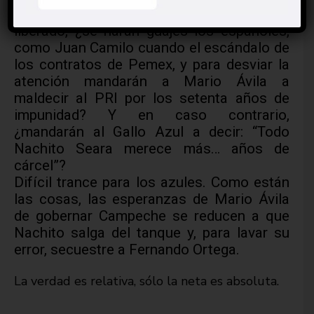
las influencias y el dinero y Nachito es
liberado, ¿se harán guajes los españoles,
como Juan Camilo cuando el escándalo de
los contratos de Pemex, y para desviar la
atención mandarán a Mario Ávila a
maldecir al PRI por los setenta años de
impunidad? Y en caso contrario,
¿mandarán al Gallo Azul a decir: “Todo
Nachito Seara merece más… años de
cárcel”?
Difícil trance para los azules. Como están
las cosas, las esperanzas de Mario Ávila
de gobernar Campeche se reducen a que
Nachito salga del tanque y, para lavar su
error, secuestre a Fernando Ortega.
La verdad es relativa, sólo la neta es absoluta.